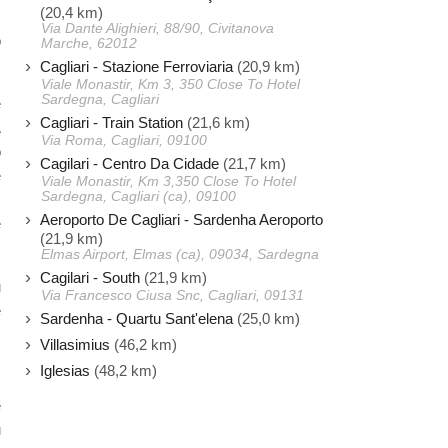
(20,4 km)
m
Via Dante Alighieri, 88/90, Civitanova
o
Marche, 62012
Cagliari - Stazione Ferroviaria
(20,9 km)
Viale Monastir, Km 3, 350 Close To Hotel
Sardegna, Cagliari
e
Cagliari - Train Station
(21,6 km)
A
Via Roma, Cagliari, 09100
o
Cagilari - Centro Da Cidade
(21,7 km)
e
Viale Monastir, Km 3,350 Close To Hotel
Sardegna, Cagliari (ca), 09100
Aeroporto De Cagliari - Sardenha Aeroporto
e
(21,9 km)
Elmas Airport, Elmas (ca), 09034, Sardegna
Cagilari - South
(21,9 km)
u
Via Francesco Ciusa Snc, Cagliari, 09131
e
Sardenha - Quartu Sant'elena
(25,0 km)
Villasimius
(46,2 km)
Iglesias
(48,2 km)
e
u