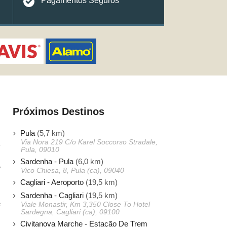
Pagamentos Seguros
Próximos Destinos
Pula
(5,7 km)
Via Nora 219 C/o Karel Soccorso Stradale,
Pula, 09010
Sardenha - Pula
(6,0 km)
e
Vico Chiesa, 8, Pula (ca), 09040
s
Cagliari - Aeroporto
(19,5 km)
s
Sardenha - Cagliari
(19,5 km)
e
Viale Monastir, Km 3,350 Close To Hotel
Sardegna, Cagliari (ca), 09100
Civitanova Marche - Estação De Trem