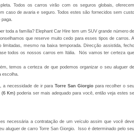
pleta. Todos os carros virão com os seguros globais, oferece
 em caso de avaria e seguro. Todos estes são fornecidos sem cust
ê paga.
ber toda a família? Elephant Car Hire tem um SUV grande número d
onselhamos que reserve muito cedo para esses tipos de carros. 
ão limitadas, mesmo na baixa temporada. Direcção assistida, fech
uase todos os nossos carros em Itália. Nós vamos ter certeza qu
ém, temos a certeza de que podemos organizar o seu aluguer d
a escolha.
, a necessidade de ir para
Torre San Giorgio
para recolher o se
 (6 Km)
poderia ser mais adequado para você, então veja estes s
vezes necessária a contratação de um veículo assim que você dev
 seu aluguer de carro Torre San Giorgio. Isso é determinado pelo se