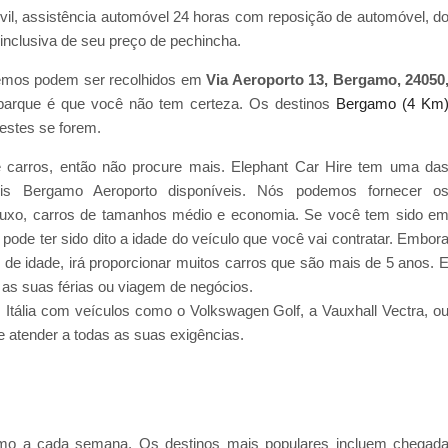
ivil, assistência automóvel 24 horas com reposição de automóvel, d
nclusiva de seu preço de pechincha.
cemos podem ser recolhidos em
Via Aeroporto 13, Bergamo, 24050
mbarque é que você não tem certeza. Os destinos
Bergamo (4 Km
estes se forem.
 carros, então não procure mais. Elephant Car Hire tem uma da
is Bergamo Aeroporto disponíveis. Nós podemos fornecer o
e luxo, carros de tamanhos médio e economia. Se você tem sido e
pode ter sido dito a idade do veículo que você vai contratar. Embor
e idade, irá proporcionar muitos carros que são mais de 5 anos. 
 as suas férias ou viagem de negócios.
 Itália com veículos como o Volkswagen Golf, a Vauxhall Vectra, o
e atender a todas as suas exigências.
mo a cada semana. Os destinos mais populares incluem chegad