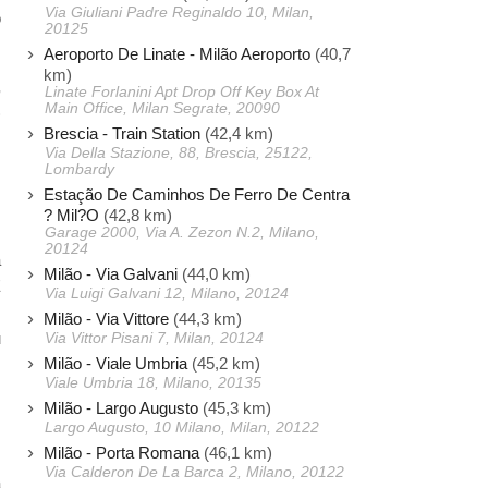
Via Giuliani Padre Reginaldo 10, Milan,
o
20125
Aeroporto De Linate - Milão Aeroporto
(40,7
km)
,
Linate Forlanini Apt Drop Off Key Box At
Main Office, Milan Segrate, 20090
)
Brescia - Train Station
(42,4 km)
Via Della Stazione, 88, Brescia, 25122,
Lombardy
s
Estação De Caminhos De Ferro De Centra
s
? Mil?O
(42,8 km)
Garage 2000, Via A. Zezon N.2, Milano,
m
20124
a
Milão - Via Galvani
(44,0 km)
E
Via Luigi Galvani 12, Milano, 20124
Milão - Via Vittore
(44,3 km)
u
Via Vittor Pisani 7, Milan, 20124
Milão - Viale Umbria
(45,2 km)
Viale Umbria 18, Milano, 20135
Milão - Largo Augusto
(45,3 km)
Largo Augusto, 10 Milano, Milan, 20122
Milão - Porta Romana
(46,1 km)
Via Calderon De La Barca 2, Milano, 20122
a