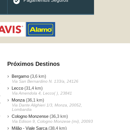
Pagamentos Seguros
Próximos Destinos
Bergamo
(3,6 km)
Via San Bernardino N. 133/a, 24126
Lecco
(31,4 km)
Via Amendola 4, Lecco( ), 23841
e
Monza
(36,1 km)
o
Via Dante Alighieri 1/3, Monza, 20052,
s
Lombardia
Cologno Monzense
(36,3 km)
r
Via Edison 9, Cologno Monzese (mi), 20093
Milão - Viale Sarca
(38,4 km)