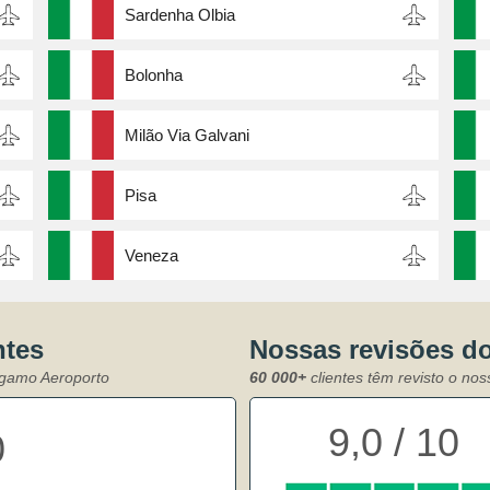
Sardenha Olbia
Bolonha
Milão Via Galvani
Pisa
Veneza
ntes
Nossas revisões d
rgamo Aeroporto
60 000+
clientes têm revisto o no
9,0 / 10
0