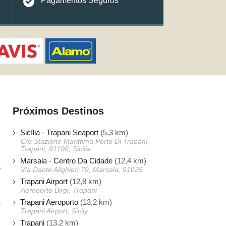
Pagamentos Seguros
Próximos Destinos
Sicília - Trapani Seaport
(5,3 km)
C/o Stazione Marittima Porto Di Trapani,
Trapani, 91100, Sicilia
Marsala - Centro Da Cidade
(12,4 km)
a
Via Dante Alighieri 79, Marsala, 91025
s
Trapani Airport
(12,8 km)
s
Aeroporto Birgi, Trapani
Trapani Aeroporto
(13,2 km)
e
Trapani Airport, Sicily
Trapani
(13,2 km)