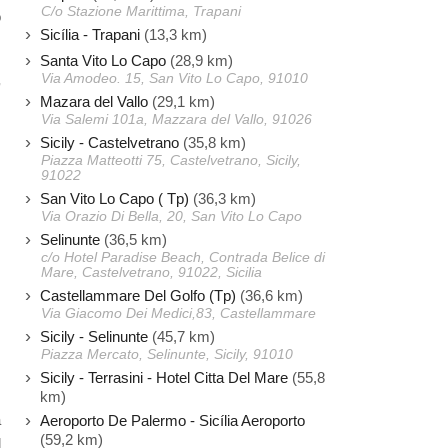
C/o Stazione Marittima, Trapani
o
Sicília - Trapani
(13,3 km)
Santa Vito Lo Capo
(28,9 km)
Via Amodeo. 15, San Vito Lo Capo, 91010
,
Mazara del Vallo
(29,1 km)
s
Via Salemi 101a, Mazzara del Vallo, 91026
s
Sicily - Castelvetrano
(35,8 km)
Piazza Matteotti 75, Castelvetrano, Sicily,
91022
s
San Vito Lo Capo ( Tp)
(36,3 km)
s
Via Orazio Di Bella, 20, San Vito Lo Capo
s
Selinunte
(36,5 km)
c/o Hotel Paradise Beach, Contrada Belice di
Mare, Castelvetrano, 91022, Sicilia
,
Castellammare Del Golfo (Tp)
(36,6 km)
Via Giacomo Dei Medici,83, Castellammare
Sicily - Selinunte
(45,7 km)
Piazza Mercato, Selinunte, Sicily, 91010
Sicily - Terrasini - Hotel Citta Del Mare
(55,8
km)
a
Aeroporto De Palermo - Sicília Aeroporto
(59,2 km)
d