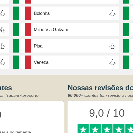
Bolonha
Milão Via Galvani
Pisa
Veneza
ntes
Nossas revisões d
lia Trapani Aeroporto
60 000+
clientes têm revisto o no
9,0 / 10
0
usaria novamente.