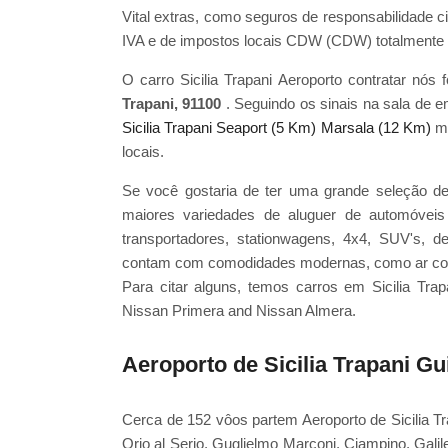
Vital extras, como seguros de responsabilidade c
IVA e de impostos locais CDW (CDW) totalmente i
O carro Sicilia Trapani Aeroporto contratar n
Trapani, 91100
. Seguindo os sinais na sala de 
Sicilia Trapani Seaport (5 Km)
Marsala (12 Km)
ma
locais.
Se você gostaria de ter uma grande seleção de
maiores variedades de aluguer de automóveis 
transportadores, stationwagens, 4x4, SUV's, 
contam com comodidades modernas, como ar condi
Para citar alguns, temos carros em Sicilia Tra
Nissan Primera and Nissan Almera.
Aeroporto de Sicilia Trapani Gu
Cerca de 152 vôos partem Aeroporto de Sicilia 
Orio al Serio, Guglielmo Marconi, Ciampino, Galil