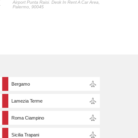
Airport Punta Raisi. Desk In Rent A Car Area,
r
Palermo, 90045
Bergamo
Lamezia Terme
Roma Ciampino
Sicilia Trapani