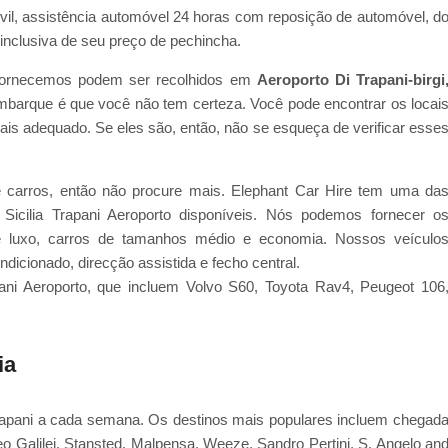
ivil, assistência automóvel 24 horas com reposição de automóvel, d
nclusiva de seu preço de pechincha.
ós fornecemos podem ser recolhidos em
Aeroporto Di Trapani-birgi
embarque é que você não tem certeza. Você pode encontrar os locai
is adequado. Se eles são, então, não se esqueça de verificar esse
 carros, então não procure mais. Elephant Car Hire tem uma da
Sicilia Trapani Aeroporto disponíveis. Nós podemos fornecer o
de luxo, carros de tamanhos médio e economia. Nossos veículo
cionado, direcção assistida e fecho central.
pani Aeroporto, que incluem Volvo S60, Toyota Rav4, Peugeot 106
ia
Trapani a cada semana. Os destinos mais populares incluem chegad
eo Galilei, Stansted, Malpensa, Weeze, Sandro Pertini, S. Angelo an