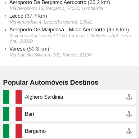
Aeroporto De Bergamo Aeroporto
(36,2 km)
Via Aeroporto 13, Bergamo, 24050, Lombardia
Lecco
(37,7 km)
Via Amendola 4, Lecco(bergamo), 23841
Aeroporto De Malpensa - Milão Aeroporto
(46,8 km)
Malpensa Apt terminal 1 C/o Terminal 1 Malpensa Apt, Ferno
(va), 21010
Varese
(50,3 km)
Via Sanvito Silvestro 101, Varese, 21100
Popular Automóveis Destinos
Alghero Sardinia
Bari
Bergamo