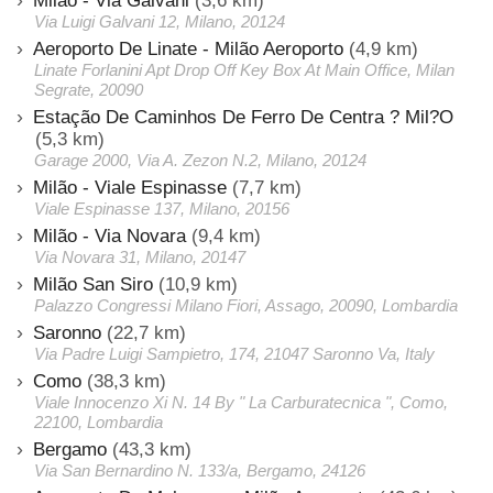
Milão - Via Galvani
(3,6 km)
Via Luigi Galvani 12, Milano, 20124
Aeroporto De Linate - Milão Aeroporto
(4,9 km)
Linate Forlanini Apt Drop Off Key Box At Main Office, Milan
Segrate, 20090
Estação De Caminhos De Ferro De Centra ? Mil?O
(5,3 km)
Garage 2000, Via A. Zezon N.2, Milano, 20124
Milão - Viale Espinasse
(7,7 km)
Viale Espinasse 137, Milano, 20156
Milão - Via Novara
(9,4 km)
Via Novara 31, Milano, 20147
Milão San Siro
(10,9 km)
Palazzo Congressi Milano Fiori, Assago, 20090, Lombardia
Saronno
(22,7 km)
Via Padre Luigi Sampietro, 174, 21047 Saronno Va, Italy
Como
(38,3 km)
Viale Innocenzo Xi N. 14 By " La Carburatecnica ", Como,
22100, Lombardia
Bergamo
(43,3 km)
Via San Bernardino N. 133/a, Bergamo, 24126