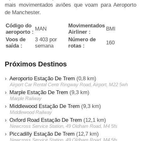
mais movimentados aviões que voam para Aeroporto
de Manchester.
Código do
Movimentados
MAN
BMI
aeroporto :
Airliner :
Voos de
3 403 por
Número de
160
saída :
semana
rotas :
Próximos Destinos
Aeroporto Estação De Trem
(0,8 km)
Airport Car Rental Centr Ringway Road, Airport, M22 5wh
Marple Estação De Trem
(9,3 km)
Marple Railway
Middlewood Estação De Trem
(9,3 km)
Middlewood Railway
Oxford Road Estação De Trem
(12,1 km)
Newcross Service Station, 49 Oldham Road, M4 5fs
Piccadilly Estação De Trem
(12,7 km)
Newcross Service Station, 49 Oldham Road, M4 5fs