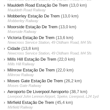
Mauldeth Road Estação De Trem
(13,0 km)
Mauldeth Road Railway
Mobberley Estação De Trem
(13,0 km)
Mobberley Railway
Moorside Estação De Trem
(13,0 km)
Moorside Railway
Victoria Estação De Trem
(13,6 km)
Newcross Service Station, 49 Oldham Road, M4 5fs
Cidade
(13,8 km)
Newcross Service Station, 49 Oldham Road, M4 5fs
Mills Hill Estação De Trem
(22,0 km)
Mills Hill Railway
Milnrow Estação De Trem
(22,0 km)
Milnrow Railway
Moses Gate Estação De Trem
(26,2 km)
Moses Gate Railway
Aeroporto De Liverpool Aeroporto
(38,7 km)
Liverpool John Lennon Airport, Speke, Liverpool, L24 1yd
Mirfield Estação De Trem
(45,4 km)
Mirfield Railway